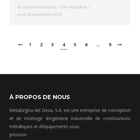
Structures métalliques
Par
metaldeza
jeudi 20 septembre 2018
1
2
3
4
5
6
…
9
À PROPOS DE NOUS
Metalúrgica del Deza, S.A. est une entreprise de conception
et de montage d’ingénierie industrielle de constructions
métalliques et d’équipements sous
pression.