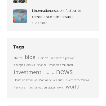
L’internationalisation, facteur de
compétitivité indispensable
10/11/2018
Tags
blog
ahorro
business
depósitos a presión
energía eléctrica
finance
impacto ambiental
news
investment
minería
Planta de Residuos
Plantas de Residuos
puentes metálicos
world
Reciclaje
transformación digital
work