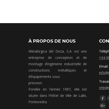
À PROPOS DE NOUS
CON
Metalúrgica del Deza, S.A. est une
Télép
entreprise de conception et de
+34 9
montage d’ingénierie industrielle de
Email:
constructions métalliques et
info@
d’équipements sous
Travai
pression.
rrhh@
Fondée en l’année 1987, elle est
située dans l’Hôtel de Ville de Lalín,
Síguen
Fac
Pontevedra.
Goo