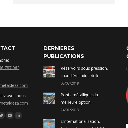
TACT
DERNIERES
PUBLICATIONS
hone:
86 787 062
Réservoirs sous pression,
chaudière industrielle
08/03/2019
metaldeza.com
Ponts métalliques,la
llez avec nous:
meilleure option
metaldeza.com
24/01/2019
os en:
ebook
Twitter
YouTube
Linkedin
L’internationalisation,
gle+