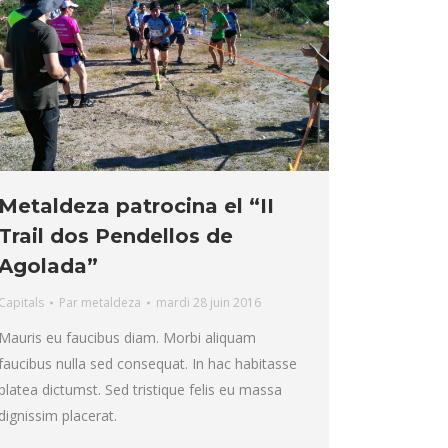
Metaldeza patrocina el “II
Trail dos Pendellos de
Agolada”
Capitals
Par
metaldeza
mardi 28 juin 2016
Mauris eu faucibus diam. Morbi aliquam
faucibus nulla sed consequat. In hac habitasse
platea dictumst. Sed tristique felis eu massa
dignissim placerat.