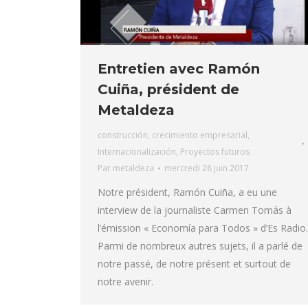
Entretien avec Ramón
Cuiña, président de
Metaldeza
construcción
,
crecimiento empresarial
,
Internacionalización
,
Proyectos futuros
Par
metaldeza
mercredi 28 juin 2017
Notre président, Ramón Cuiña, a eu une
interview de la journaliste Carmen Tomás à
l’émission « Economía para Todos » d’Es Radio.
Parmi de nombreux autres sujets, il a parlé de
notre passé, de notre présent et surtout de
notre avenir.