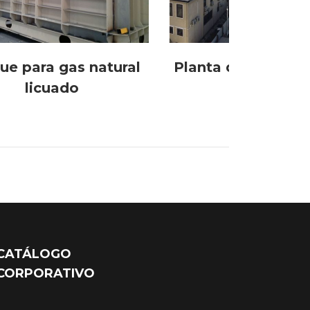
ue para gas natural
Planta de producci
licuado
CATÁLOGO
CORPORATIVO