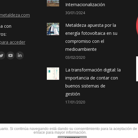
Internacionalización
30/01/2024
metaldeza.com
Metaldeza apuesta por la
ja con
energía fotovoltaica en su
ros:
compromiso con el
para acceder
medioambiente
os en:
03/02/2020
ebook
Twitter
YouTube
Linkedin
gle+
La transformación digital: la
importancia de contar con
buenos sistemas de
gestión
17/01/2020
usuario. Si continúa navegando está dando su consentimiento para la aceptación d
enlace para mayor información.