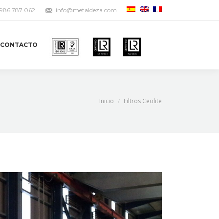
 986 787 062
info@metaldeza.com
CONTACTO
Inicio
Filtros Ceolite