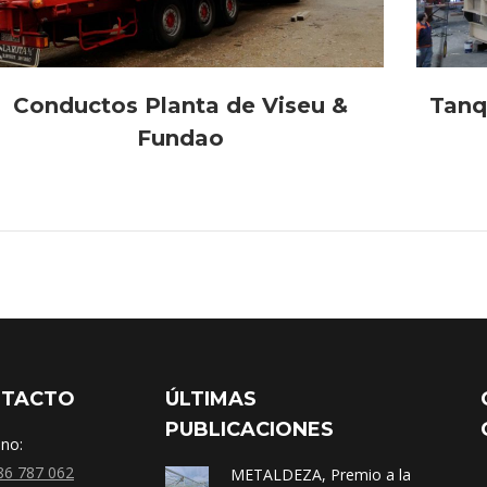
Conductos Planta de Viseu &
Tanq
Fundao
NTACTO
ÚLTIMAS
PUBLICACIONES
ono:
86 787 062
METALDEZA, Premio a la