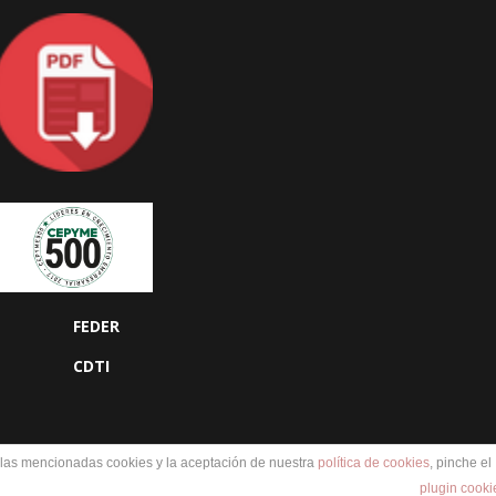
FEDER
CDTI
e las mencionadas cookies y la aceptación de nuestra
política de cookies
, pinche el
plugin cooki