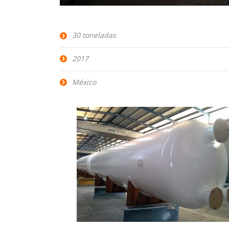
30 toneladas
2017
México