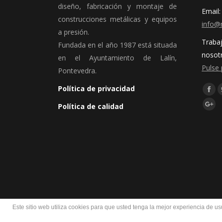
diseño, fabricación y montaje de
Email:
construcciones metálicas y equipos
info@
a presión.
Traba
Fundada en el año 1987 está situada
nosot
en el Ayuntamiento de Lalín,
Pulse 
Pontevedra.
Síguen
Política de privacidad
Fac
Política de calidad
Goo
Este sitio web utiliza cookies para que usted tenga la mejor experiencia de 
© Metaldeza 2021 - Todos los derechos reservados.