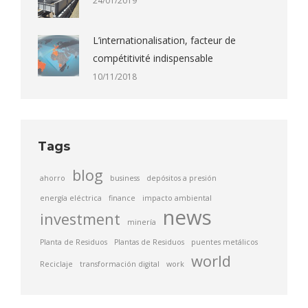
24/01/2019
L’internationalisation, facteur de
compétitivité indispensable
10/11/2018
Tags
blog
ahorro
business
depósitos a presión
energía eléctrica
finance
impacto ambiental
news
investment
minería
Planta de Residuos
Plantas de Residuos
puentes metálicos
world
Reciclaje
transformación digital
work