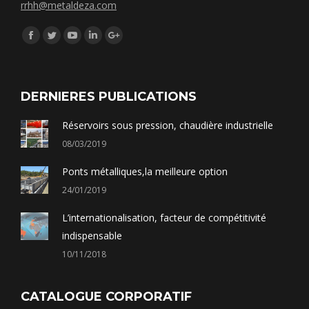
rrhh@metaldeza.com
Síguenos en:
Facebook
Twitter
YouTube
Linkedin
Google+
DERNIERES PUBLICATIONS
Réservoirs sous pression, chaudière industrielle
08/03/2019
Ponts métalliques,la meilleure option
24/01/2019
L’internationalisation, facteur de compétitivité
indispensable
10/11/2018
CATALOGUE CORPORATIF