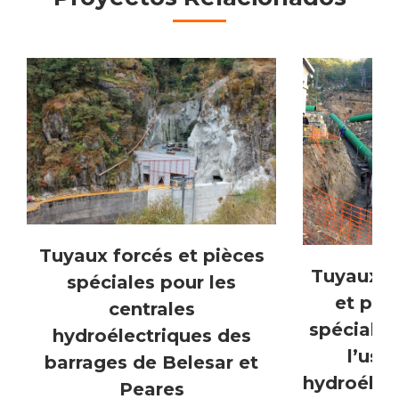
commentaire
Tuyaux forcés et pièces
Tuyaux f
spéciales pour les
et piè
centrales
spéciales
hydroélectriques des
l’usi
barrages de Belesar et
hydroélec
Peares