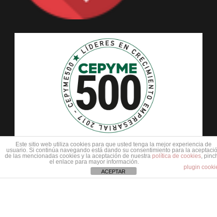
Este sitio web utiliza cookies para que usted tenga la mejor experiencia de
usuario. Si continúa navegando está dando su consentimiento para la aceptaci
FEDER
de las mencionadas cookies y la aceptación de nuestra
política de cookies
, pinc
el enlace para mayor información.
plugin cooki
CDTI
ACEPTAR